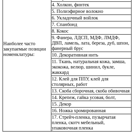
4. Холкон, финтек
5. Полиэфирное волокно
6. Укладочный войлок
7. Спанбонд
8. Кокос
9. Фанера, ЛДСП, МДФ, ЛМДФ,
ДВП, ламель, лата, береза, дуб, шпон,
Наиболее часто
фанерный брус
закупаемые позиции
номенклатуры:
10. Декоративная нить
11. Ткань, натуральная кожа, замша,
экокожа, велюр, шинил, букле,
жаккард
12. Клей для ППУ, клей для
столярных, работ
13. Скоба сборочная, скоба обивочная
14. Крепеж, гайка усовая, болт,
15. Декор
16. Ножка хромированная
17. Стрейч-пленка, пузырчатая
пленка, скотч мебельный,
упаковочная пленка