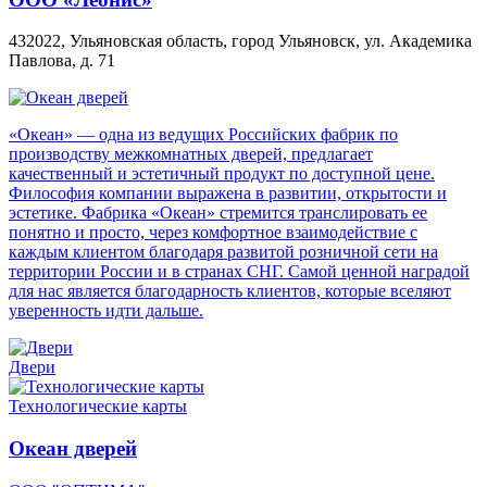
432022, Ульяновская область, город Ульяновск, ул. Академика
Павлова, д. 71
«Океан» — одна из ведущих Российских фабрик по
производству межкомнатных дверей, предлагает
качественный и эстетичный продукт по доступной цене.
Философия компании выражена в развитии, открытости и
эстетике. Фабрика «Океан» стремится транслировать ее
понятно и просто, через комфортное взаимодействие с
каждым клиентом благодаря развитой розничной сети на
территории России и в странах СНГ. Самой ценной наградой
для нас является благодарность клиентов, которые вселяют
уверенность идти дальше.
Двери
Технологические карты
Океан дверей