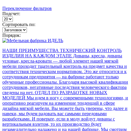
Переключение фильтров
Подсчет:
Сортировать по:
Порядок:
НАШИ ПРЕИМУЩЕСТВА ТЕХНИЧЕСКИЙ КОНТРОЛЬ
ИЗДЕЛИЯ НА КАЖДОМ ЭТАПЕ Диваны, кресла, диваны
угловые, кресла-кровати — любой элемент нашей мягкой
мебели проходит тщательный контроль на предмет качества и
соответствия техническим нормативом. Это же относится и к
сотрудникам предприятия — на фабрике работают только
обученные профессионалы. Благодаря высокой квалификации
сотрудников, негативные последствия человеческого фактора
сведены на нет. ОТДЕЛ ПО РАЗРАБОТКЕ НОВЫХ
МОДЕЛЕЙ Мы идем в ногу с современными технологиями, и
оперативно реагируем на изменение тенденций в сфере
дизайна мягкой мебели. Вы можете быть уверены, что далее и
навеки, мы будем радовать вас самыми передовыми
разработками. И поверьте, если в моду войдут диваны с
вертикальным взлетом, то их производство будет
незамедлительно налажено и на нашей фабрике. Мы смотрим