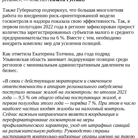
Также Губернатор подчеркнул, что большая многолетняя
работа по внедрению риск-ориентированной модели
госконтроля и надзора показала свою эффективность. Так, в
первом полугодии 2022 года в регионе зафиксирован прирост
количества зарегистрированных субъектов малого и среднего
предпринимательства на 6 %. Вместе с тем, необходимо
внедрить комплекс мер для усиления позиций.
Как отметила Екатерина Толчина, два года подряд
Ульяновская область занимает лидирующие позиции среди
регионов с минимальным административным давлением на
бизнес.
«В связи с действующим мораторием и смягчением
ответственности в аппарат регионального омбудсмена
поступило меньше жалоб на госконтроль: по итогам 2021
года — 9,5 % от общего объёма поступающих жалоб, в
первом полугодии этого года — порядка 7 %. При этом в число
наиболее частых входят жалобы на налоговый контроль.
Сейчас важным направлением является координация и
переформатирование госконтроля на меры
профилактического характера, уход от штрафных санкций
на разъяснительную работу. Руководство страны
настраивает контрольно-надзорные органы именно на такую